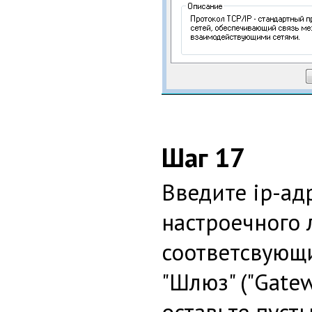
Шаг 17
Введите ip-ад
настроечного 
соответсвующи
"Шлюз" ("Gatew
оставьте пуст