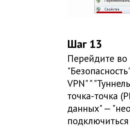
Шаг 13
Перейдите во
"Безопасность"
VPN" " "Тунне
точка-точка (
данных" — "не
подключиться