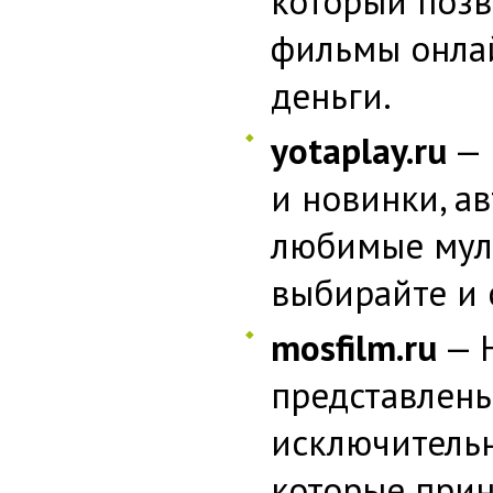
который позв
фильмы онла
деньги.
yotaplay.ru
— 
и новинки, ав
любимые мул
выбирайте и 
mosfilm.ru
— Н
представлен
исключительн
которые при