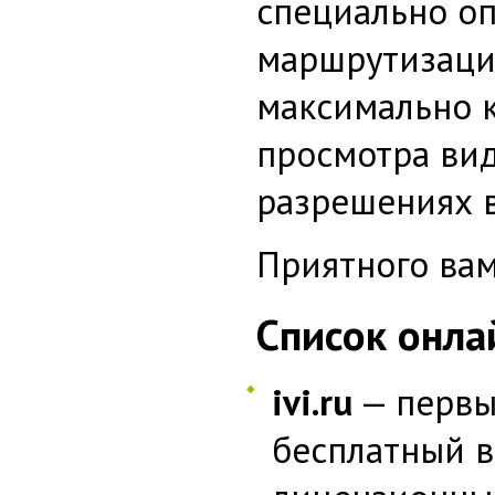
специально о
маршрутизаци
максимально 
просмотра ви
разрешениях в
Приятного вам
Список онла
Money Tree Loans
ivi.ru
— первы
бесплатный в